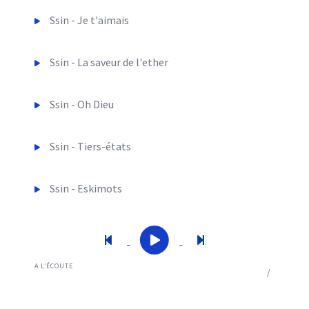
Ssin - Je t'aimais
Ssin - La saveur de l'ether
Ssin - Oh Dieu
Ssin - Tiers-états
Ssin - Eskimots
Chanson précédente
Lecture
Mettre en pause
Chanson suivan
A L’ÉCOUTE
0:00
/
Ssin - Ce matin