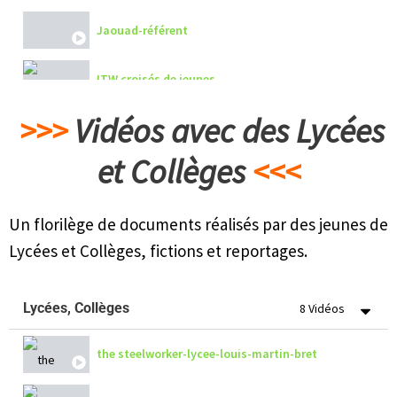
Hamburger
Jaouad-référent
Caneloni
ITW croisés de jeunes
Bolognaise 2
>>>
Vidéos avec des Lycées
Patricia
et Collèges
<<<
Bolognaise 1
Un florilège de documents réalisés par des jeunes de
Beaucoup
Lycées et Collèges, fictions et reportages.
Gratin dauphinois
Lycées, Collèges
8 Vidéos
Fruits et legumes
the steelworker-lycee-louis-martin-bret
Carbonara 2