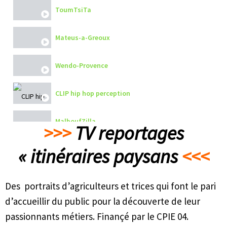
ToumTsiTa
Mateus-a-Greoux
Wendo-Provence
CLIP hip hop perception
MalboufZilla
>>>
TV reportages
« i
tinéraires paysans
Jacques Lombard_plastikart
<<<
Fresque_collective
Des portraits d’agriculteurs et trices qui font le pari
d’accueillir du public pour la découverte de leur
ateliers-kfq
passionnants métiers. Finançé par le CPIE 04.