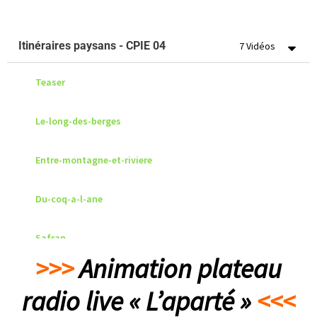
ITW hip hop perception
Itinéraires paysans - CPIE 04
7 Vidéos
Teaser
Le-long-des-berges
Entre-montagne-et-riviere
Du-coq-a-l-ane
Safran
>>>
Animation plateau
Chevres_risou
radio live « L’aparté »
<<<
Angora