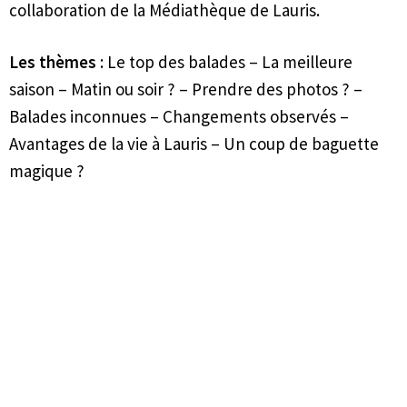
collaboration de la Médiathèque de Lauris.
Paola - créa 108
Les thèmes
: Le top des balades – La meilleure
Sylvie - Les bracelets de Sylvie
saison – Matin ou soir ? – Prendre des photos ? –
Balades inconnues – Changements observés –
Avantages de la vie à Lauris – Un coup de baguette
magique ?