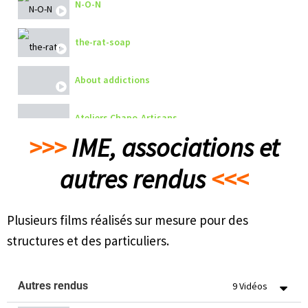
N-O-N
Carbonara 1
the-rat-soap
About addictions
Ateliers Chapo-Artisans
>>>
IME, associations et
cyber addiction
autres rendus
<<<
be-different-be-accepted
Plusieurs films réalisés sur mesure pour des
Faut-gerer-les-stocks
structures et des particuliers.
Autres rendus
9 Vidéos