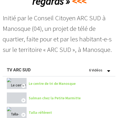
regards »
<<<
Pot au feu
Initié par le Conseil Citoyen ARC SUD à
Pizza 2
Manosque (04), un projet de télé de
quartier, faite pour et par les habitant-e-s
Pizza 1
sur le territoire « ARC SUD », à Manosque.
Osso buccho
TV ARC SUD
6 Vidéos
Moussaka
Le centre de tri de Manosque
Lasagne
Salman chez la Petite Marmitte
Haricots verts
Talla-référent