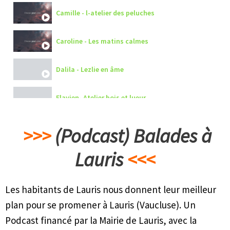
Camille - l-atelier des peluches
Caroline - Les matins calmes
Dalila - Lezlie en âme
Flavien- Atelier bois et lueur
Françoise - La pause Kfée
>>>
(Podcast) Balades à
Lauris
<<<
Lorie - Rezcréa 04
Mike - NL gravure
Les habitants de Lauris nous donnent leur meilleur
plan pour se promener à Lauris (Vaucluse). Un
Océane - Océcréa
Podcast financé par la Mairie de Lauris, avec la