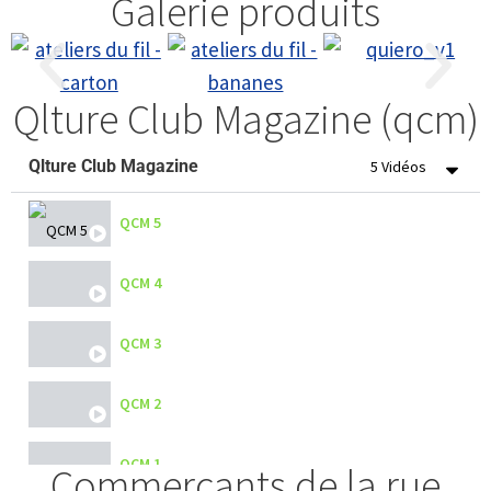
Galerie produits
Qlture Club Magazine (qcm)
Qlture Club Magazine
5 Vidéos
QCM 5
QCM 4
QCM 3
QCM 2
QCM 1
Commerçants de la rue