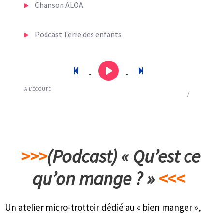
Chanson ALOA
Podcast Terre des enfants
Podcast Sac à puce
Chanson précédente
Lecture
Mettre en pause
Chanson suivan
A L’ÉCOUTE
Chanson PLAGES
0:00
/
Podcast Quartiers
Podcast Look retro
>>>
(Podcast)
« Qu’est ce
Podcast Boudoire de Rose
qu’on mange ? »
<<<
Un atelier micro-trottoir dédié au « bien manger »,