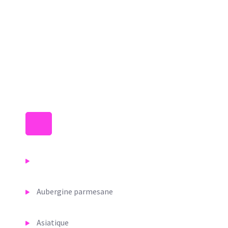
Qu'est qu'on mange ?
Introduction
Aubergine parmesane
Asiatique