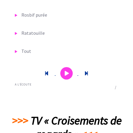
Rosbif purée
Ratatouille
Tout
Tartiflette
Chanson précédente
Lecture
Mettre en pause
Chanson suivan
A L’ÉCOUTE
Salade de chevre chaud
0:00
/
Introduction
Salade composée
>>>
TV « Croisements de
Potée