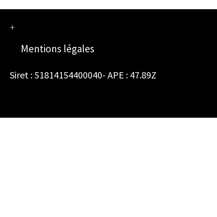
+
Mentions légales
Siret : 51814154400040- APE : 47.89Z