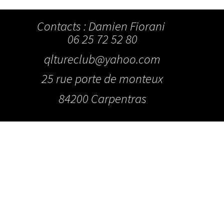
Contacts : Damien Fiorani
06 25 72 52 80
qltureclub@yahoo.com
25 rue porte de monteux
84200 Carpentras